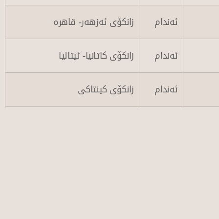
اید
ئەندام
زانكۆی ئه‌زهه‌ر- قاهره‌
ئەندام
زانكۆی كاتانیا- ئیتالیا
ئەندام
زانكۆی کینتاکی
ئەندام
زانكۆی دوورهایم
کۆلیژی سەراییبۆ بۆ زانست و
ئەندام
تەکنەلۆجیا
هرانی
ئەندام
زانكۆی مالایا- مالیزیا
ئەندام
زانكۆی سۆران