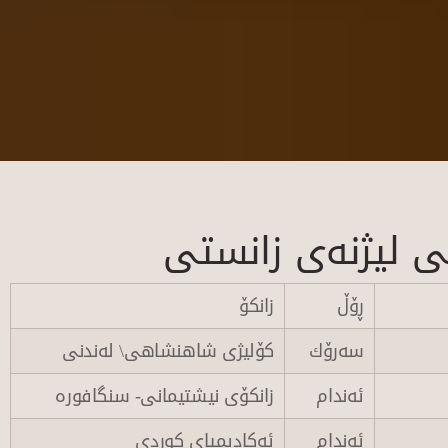
انی لیژنه‌ی زانستی
ڕۆڵ
زانكۆ
سه‌رۆك
كۆلیژی شاهنشاهی\ لەندنی
ئه‌ندام
زانكۆی نیشتیمانی- سنگافوره‌
ئەندام
ئەكادیمیای كوردی