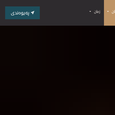
ان
زمان
پەیوەندی