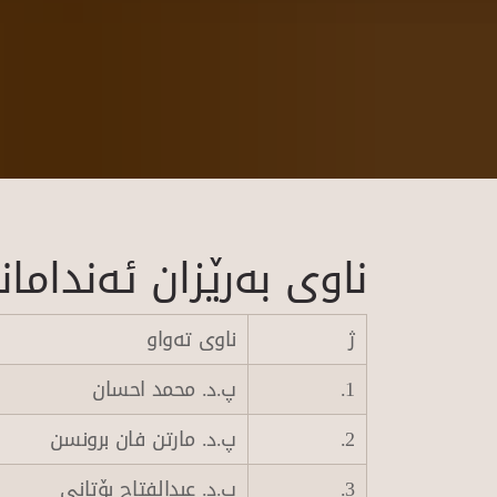
ناوی به‌رێزان ئه‌ندام
ژ
ناوی ته‌واو
1.
پ.د. محمد احسان
2.
پ.د. مارتن فان برونسن
3.
پ.د. عبدالفتاح بۆتانی