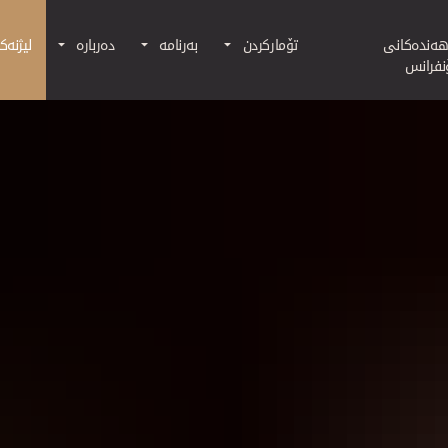
Skip to main content
هه‌نده‌كانی
تۆمارکردن
بەرنامە
دەربارە
لیژنه‌ک
نفرانس