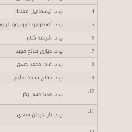
4.
پ.د. ئیسماعیل قمندار
5.
پ.د. ئەنطونیو جیرونیمو باری
6.
پ.د. شریفه‌ كلاع
7.
پ.د. دیاری صالح مجید
8.
پ.د. قادر محمد حسن
9.
پ.د. صلاح محمد سلیم
10.
پ.د. مها حسن بكر
11.
پ.د. ناز بدرخان سندی
12.