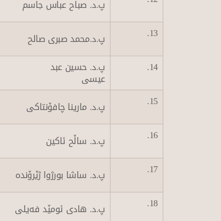
پ.د. صباح عباس جاسم
13.
پ.د.محمد صبری صالح
14.
پ.د. حسین عبد
عیسی
15.
پ.د. مارینا چافۆنتاكی
16.
پ.د. ساڵح ئاکین
17.
پ.د. ساشا بورژوا ژێرۆندە
18.
پ.د. هادی ئومێد فەیلی