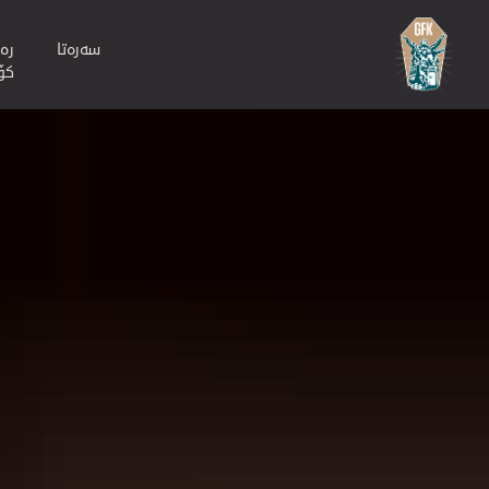
سەرەتا
ره‌
كۆ