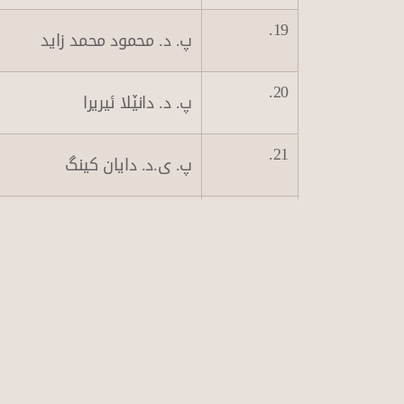
19.
پ. د. محمود محمد ز
20.
پ. د. دانێلا ئیریرا
21.
پ. ی.د. دایان کینگ
22.
پ.ی.د. بەهار بصیر
23.
پ. ی.د. مارکۆ ئەتیلا هۆو
24.
پ. ی.د. پادریس موسلمزادە ت
25.
پ.ی.د. شاخه‌وان عبدالله دەلۆ