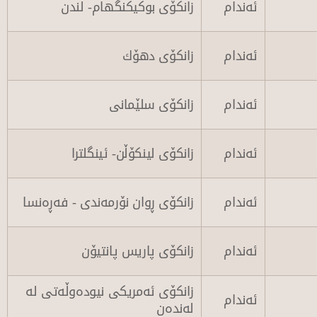
ئەندام
زانكۆی بوكیكنگهام- لندن
ئەندام
زانكۆی دهۆك
ئەندام
زانكۆی سلێمانی
ئەندام
زانكۆی لینكۆڵن- ئینگلترا
ئەندام
زانکۆی ڕوان نۆرمەندی - فەڕەنسا
ئەندام
زانكۆی پاریس پانتیۆن
زانكۆی ئەمریكی نیودەوڵەتی لە
ئەندام
لەندەن